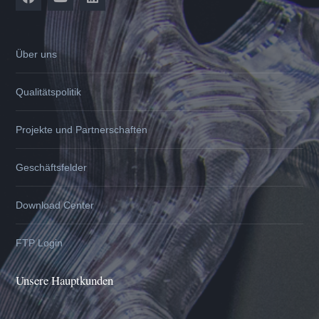
Über uns
Qualitätspolitik
Projekte und Partnerschaften
Geschäftsfelder
Download Center
FTP Login
Unsere Hauptkunden